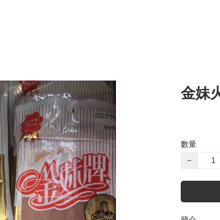
金妹火
數量
−
簡介