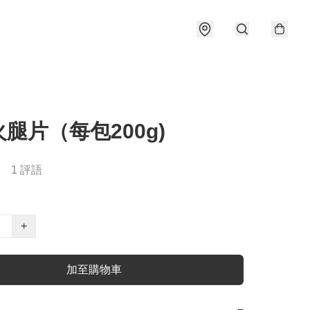
腿片（每包200g)
1 評語
+
加至購物車
−