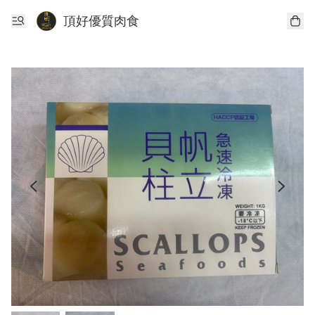
頂好優質肉食