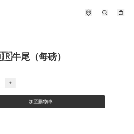
🇷牛尾（每磅）
+
加至購物車
−