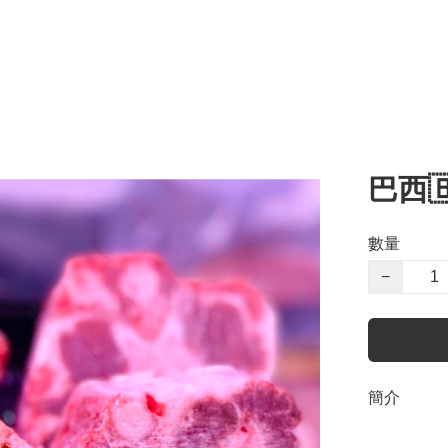
巴西
數量
−
簡介