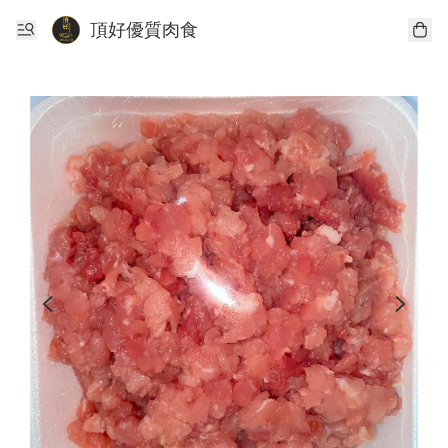
頂好優質肉食